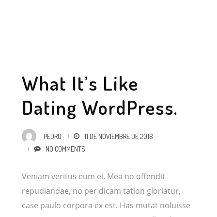
What It’s Like
Dating WordPress.
PEDRO
11 DE NOVIEMBRE DE 2018
NO COMMENTS
Veniam veritus eum ei. Mea no offendit
repudiandae, no per dicam tation gloriatur,
case paulo corpora ex est. Has mutat noluisse