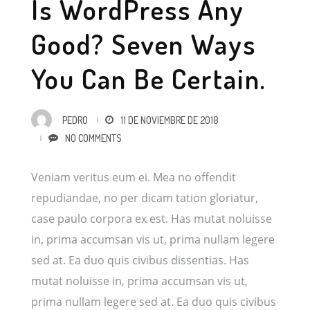
Is WordPress Any
Good? Seven Ways
You Can Be Certain.
PEDRO
11 DE NOVIEMBRE DE 2018
NO COMMENTS
Veniam veritus eum ei. Mea no offendit
repudiandae, no per dicam tation gloriatur,
case paulo corpora ex est. Has mutat noluisse
in, prima accumsan vis ut, prima nullam legere
sed at. Ea duo quis civibus dissentias. Has
mutat noluisse in, prima accumsan vis ut,
prima nullam legere sed at. Ea duo quis civibus